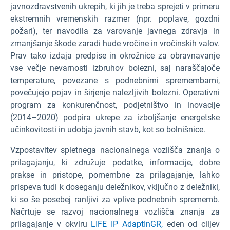
javnozdravstvenih ukrepih, ki jih je treba sprejeti v primeru
ekstremnih vremenskih razmer (npr. poplave, gozdni
požari), ter navodila za varovanje javnega zdravja in
zmanjšanje škode zaradi hude vročine in vročinskih valov.
Prav tako izdaja predpise in okrožnice za obravnavanje
vse večje nevarnosti izbruhov bolezni, saj naraščajoče
temperature, povezane s podnebnimi spremembami,
povečujejo pojav in širjenje nalezljivih bolezni. Operativni
program za konkurenčnost, podjetništvo in inovacije
(2014–2020) podpira ukrepe za izboljšanje energetske
učinkovitosti in udobja javnih stavb, kot so bolnišnice.
Vzpostavitev spletnega nacionalnega vozlišča znanja o
prilagajanju, ki združuje podatke, informacije, dobre
prakse in pristope, pomembne za prilagajanje, lahko
prispeva tudi k doseganju deležnikov, vključno z deležniki,
ki so še posebej ranljivi za vplive podnebnih sprememb.
Načrtuje se razvoj nacionalnega vozlišča znanja za
prilagajanje v okviru
LIFE IP AdaptInGR,
eden od ciljev