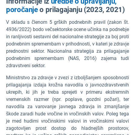
Informacije iz
uredbe o upravljanju,
poročanje
o prilagajanju (2023, 2021)
V skladu s členom 5 grških podnebnih pravil (zakon št.
4936/2022) bodo večsektorske ocene učinka na podnebje
in ranljivosti sestavni del nacionalne strategije za boj proti
podnebnim spremembam v prihodnosti, v kateri je zdravje
prednostni sektor. Nacionalna strategija za prilagajanje
podnebnim spremembam (NAS, 2016) zajema tudi
zdravstveni sektor.
Ministrstvo za zdravje v zvezi z izboljšanjem sposobnosti
prilagajanja izdaja krožna navodila o javnozdravstvenih
ukrepih, ki jih je treba sprejeti v primeru ekstremnih
vremenskih razmer (npr. poplave, gozdni požari), ter
navodila za varovanje javnega zdravja in zmanjšanje
škode zaradi hude vročine in vročinskih valov. Poleg tega
je med hudimi vročinskimi valovi in vročinskimi valovi
zagotovljen prost dostop do hladnejših prostorov,