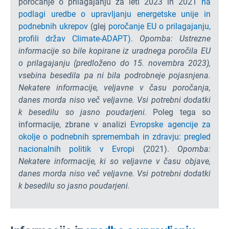
poročanje o prilagajanju za leti 2023 in 2021
na
podlagi uredbe o upravljanju energetske unije in
podnebnih ukrepov
(glej
poročanje EU o prilagajanju,
profili držav Climate-ADAPT).
Opomba: Ustrezne
informacije so bile kopirane iz uradnega poročila EU
o prilagajanju (predloženo do 15. novembra 2023),
vsebina besedila pa ni bila podrobneje pojasnjena.
Nekatere informacije, veljavne v času poročanja,
danes morda niso več veljavne. Vsi potrebni dodatki
k besedilu so jasno poudarjeni.
Poleg tega so
informacije, zbrane v analizi
Evropske agencije za
okolje o podnebnih spremembah in zdravju: pregled
nacionalnih politik v Evropi
(2021).
Opomba:
Nekatere informacije, ki so veljavne v času objave,
danes morda niso več veljavne. Vsi potrebni dodatki
k besedilu so jasno poudarjeni.