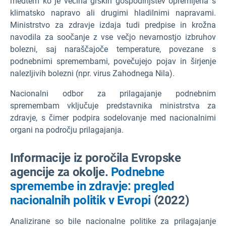
medtem ko je večina grških gospodinjstev opremljena s
klimatsko napravo ali drugimi hladilnimi napravami.
Ministrstvo za zdravje izdaja tudi predpise in krožna
navodila za soočanje z vse večjo nevarnostjo izbruhov
bolezni, saj naraščajoče temperature, povezane s
podnebnimi spremembami, povečujejo pojav in širjenje
nalezljivih bolezni (npr. virus Zahodnega Nila).
Nacionalni odbor za prilagajanje podnebnim
spremembam vključuje predstavnika ministrstva za
zdravje, s čimer podpira sodelovanje med nacionalnimi
organi na področju prilagajanja.
Informacije iz poročila Evropske
agencije za okolje.
Podnebne
spremembe in zdravje: pregled
nacionalnih politik v Evropi
(2022)
Analizirane so bile nacionalne politike za prilagajanje