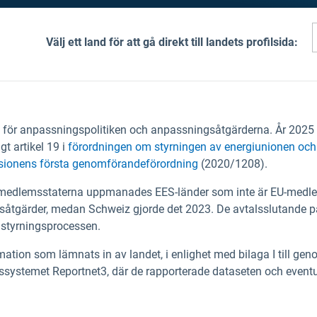
Välj ett land för att gå direkt till landets profilsida:
et för anpassningspolitiken och anpassningsåtgärderna. År 2025 
t artikel 19 i
förordningen om styrningen av energiunionen och
ionens första genomförandeförordning
(2020/1208).
U-medlemsstaterna uppmanades EES-länder som inte är EU-medlemm
gsåtgärder, medan Schweiz gjorde det 2023. De avtalsslutande p
 styrningsprocessen.
nformation som lämnats in av landet, i enlighet med bilaga I till 
ngssystemet Reportnet3, där de rapporterade dataseten och eventue