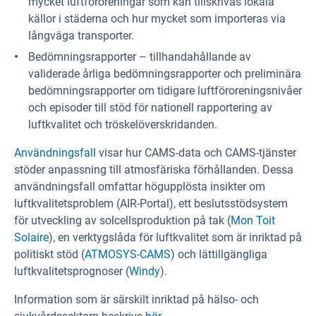
mycket luftföroreningar som kan tillskrivas lokala
källor i städerna och hur mycket som importeras via
långväga transporter.
Bedömningsrapporter – tillhandahållande av
validerade årliga bedömningsrapporter och preliminära
bedömningsrapporter om tidigare luftföroreningsnivåer
och episoder till stöd för nationell rapportering av
luftkvalitet och tröskelöverskridanden.
Användningsfall
visar hur CAMS-data och CAMS-tjänster
stöder anpassning till atmosfäriska förhållanden. Dessa
användningsfall omfattar högupplösta insikter om
luftkvalitetsproblem (AIR-Portal
), ett beslutsstödsystem
för utveckling av solcellsproduktion på tak (
Mon Toit
Solaire
), en verktygslåda för luftkvalitet som är inriktad på
politiskt stöd (
ATMOSYS-CAMS
) och lättillgängliga
luftkvalitetsprognoser (
Windy
).
Information som är särskilt inriktad på hälso- och