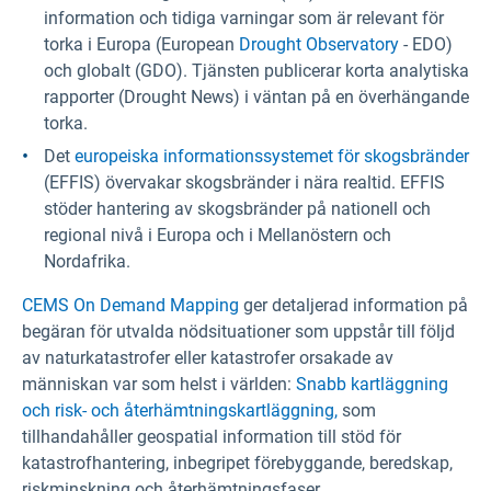
information och tidiga varningar som är relevant för
torka i Europa (European
Drought Observatory
- EDO)
och globalt (GDO). Tjänsten publicerar korta analytiska
rapporter (Drought News) i väntan på en överhängande
torka.
Det
europeiska informationssystemet för skogsbränder
(EFFIS) övervakar skogsbränder i nära realtid. EFFIS
stöder hantering av skogsbränder på nationell och
regional nivå i Europa och i Mellanöstern och
Nordafrika.
CEMS On Demand Mapping
ger detaljerad information på
begäran för utvalda nödsituationer som uppstår till följd
av naturkatastrofer eller katastrofer orsakade av
människan var som helst i världen:
Snabb kartläggning
och risk- och återhämtningskartläggning,
som
tillhandahåller geospatial information till stöd för
katastrofhantering, inbegripet förebyggande, beredskap,
riskminskning och återhämtningsfaser.