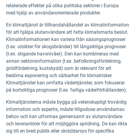
relaterade effekter på olika politiska sektorer i Europa
med hjälp av användarorienterade produkter.
En klimattjänst är tillhandahållandet av klimatinformation
för att hjälpa slutanvändare att fatta klimatsmarta beslut.
Klimatinformationen kan variera från säsongsprognoser
(t.ex. utsikter för skogsbränder) till långsiktiga prognoser
(t.ex. stigande havsnivåer). Den kan kombineras med
annan sektorsinformation (t.ex. befolkningsfördelning,
grödfördelning, kustskydd) som är relevant för att
bedöma exponering och sårbarhet för klimatrisker.
Klimattjänster kan omfatta vädertjänster, som fokuserar
på kortsiktiga prognoser (t.ex. farliga väderförhållanden).
Klimattjänsterna måste bygga på vetenskapligt trovärdig
information och expertis, måste tillgodose användarnas
behov och kan utformas gemensamt av slutanvändare
och leverantörer för att möjliggöra spridning. De kan rikta
sig till en bred publik eller skräddarsys för specifika