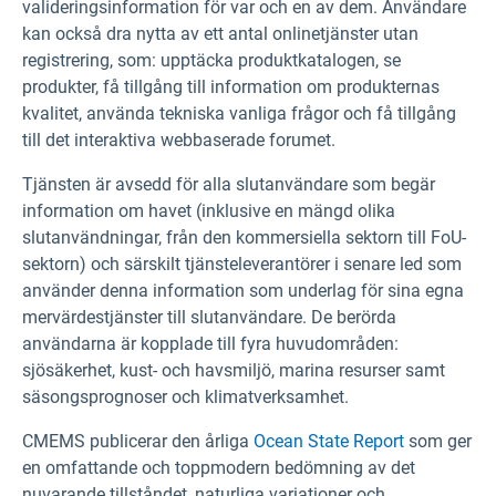
valideringsinformation för var och en av dem. Användare
kan också dra nytta av ett antal onlinetjänster utan
registrering, som: upptäcka produktkatalogen, se
produkter, få tillgång till information om produkternas
kvalitet, använda tekniska vanliga frågor och få tillgång
till det interaktiva webbaserade forumet.
Tjänsten är avsedd för alla slutanvändare som begär
information om havet (inklusive en mängd olika
slutanvändningar, från den kommersiella sektorn till FoU-
sektorn) och särskilt tjänsteleverantörer i senare led som
använder denna information som underlag för sina egna
mervärdestjänster till slutanvändare. De berörda
användarna är kopplade till fyra huvudområden:
sjösäkerhet, kust- och havsmiljö, marina resurser samt
säsongsprognoser och klimatverksamhet.
CMEMS publicerar den årliga
Ocean State Report
som ger
en omfattande och toppmodern bedömning av det
nuvarande tillståndet, naturliga variationer och