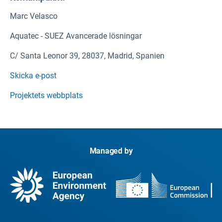
ES
Marc Velasco
Aquatec - SUEZ Avancerade lösningar
CLARITY-portalen
Opticits Ingenieria Urbana SL
ES
C/ Santa Leonor 39, 28037, Madrid, Spanien
Skicka e-post
Exeters universitet
Projektets webbplats
Storbritannien
här.
Laboratorio Nacional de Engenharia Civil (LNEC)
PT
Managed by
Ajuntament de Barcelona
ES