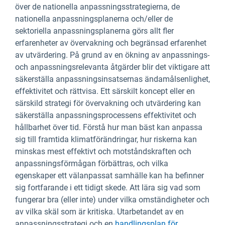
över de nationella anpassningsstrategierna, de
nationella anpassningsplanerna och/eller de
sektoriella anpassningsplanerna görs allt fler
erfarenheter av övervakning och begränsad erfarenhet
av utvärdering. På grund av en ökning av anpassnings-
och anpassningsrelevanta åtgärder blir det viktigare att
säkerställa anpassningsinsatsernas ändamålsenlighet,
effektivitet och rättvisa. Ett särskilt koncept eller en
särskild strategi för övervakning och utvärdering kan
säkerställa anpassningsprocessens effektivitet och
hållbarhet över tid. Förstå hur man bäst kan anpassa
sig till framtida klimatförändringar, hur riskerna kan
minskas mest effektivt och motståndskraften och
anpassningsförmågan förbättras, och vilka
egenskaper ett välanpassat samhälle kan ha befinner
sig fortfarande i ett tidigt skede. Att lära sig vad som
fungerar bra (eller inte) under vilka omständigheter och
av vilka skäl som är kritiska. Utarbetandet av en
anpassningsstrategi och en
handlingsplan för