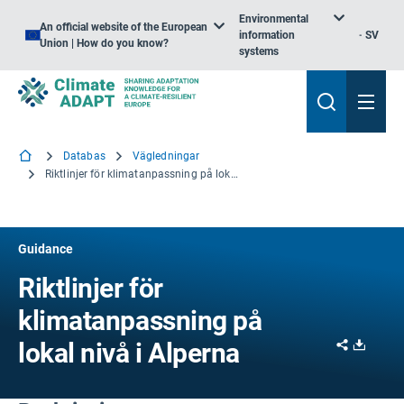
Environmental
An official website of the European
information
SV
Union | How do you know?
systems
Databas
Vägledningar
Riktlinjer för klimatanpassning på lokal nivå i Alperna
Guidance
Riktlinjer för
klimatanpassning på
Share
Downl
lokal nivå i Alperna