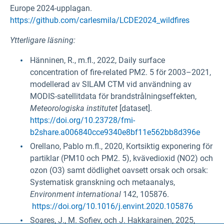
Europe 2024-upplagan.
https://github.com/carlesmila/LCDE2024_wildfires
Ytterligare läsning:
Hänninen, R., m.fl., 2022, Daily surface
concentration of fire-related PM2. 5 för 2003–2021,
modellerad av SILAM CTM vid användning av
MODIS-satellitdata för brandstrålningseffekten,
Meteorologiska institutet
[dataset].
https://doi.org/10.23728/fmi-
b2share.a006840cce9340e8bf11e562bb8d396e
Orellano, Pablo m.fl., 2020, Kortsiktig exponering för
partiklar (PM10 och PM2. 5), kvävedioxid (NO2) och
ozon (O3) samt dödlighet oavsett orsak och orsak:
Systematisk granskning och metaanalys,
Environment international
142, 105876.
https://doi.org/10.1016/j.envint.2020.105876
Soares, J., M. Sofiev, och J. Hakkarainen, 2025,