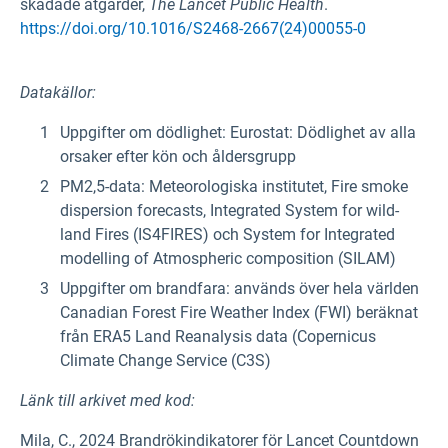
skådade åtgärder,
The Lancet Public Health
.
https://doi.org/10.1016/S2468-2667(24)00055-0
Datakällor:
Uppgifter om dödlighet: Eurostat: Dödlighet av alla
orsaker efter kön och åldersgrupp
PM2,5-data: Meteorologiska institutet, Fire smoke
dispersion forecasts, Integrated System for wild-
land Fires (IS4FIRES) och System for Integrated
modelling of Atmospheric composition (SILAM)
Uppgifter om brandfara: används över hela världen
Canadian Forest Fire Weather Index (FWI) beräknat
från ERA5 Land Reanalysis data (Copernicus
Climate Change Service (C3S)
Länk till arkivet med kod:
Mila, C., 2024 Brandrökindikatorer för Lancet Countdown