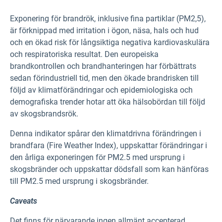
Exponering för brandrök, inklusive fina partiklar (PM2,5),
är förknippad med irritation i ögon, näsa, hals och hud
och en ökad risk för långsiktiga negativa kardiovaskulära
och respiratoriska resultat. Den europeiska
brandkontrollen och brandhanteringen har förbättrats
sedan förindustriell tid, men den ökade brandrisken till
följd av klimatförändringar och epidemiologiska och
demografiska trender hotar att öka hälsobördan till följd
av skogsbrandsrök.
Denna indikator spårar den klimatdrivna förändringen i
brandfara (Fire Weather Index), uppskattar förändringar i
den årliga exponeringen för PM2.5 med ursprung i
skogsbränder och uppskattar dödsfall som kan hänföras
till PM2.5 med ursprung i skogsbränder.
Caveats
Det finns för närvarande ingen allmänt accepterad