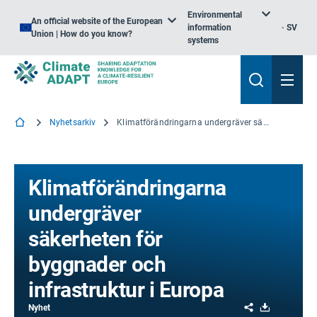
Environmental
An official website of the European
information
SV
Union | How do you know?
systems
Nyhetsarkiv
Klimatförändringarna undergräver säkerheten för byggnader och infrastruktur i Europa
Klimatförändringarna
undergräver
säkerheten för
byggnader och
infrastruktur i Europa
Share
Download
Nyhet