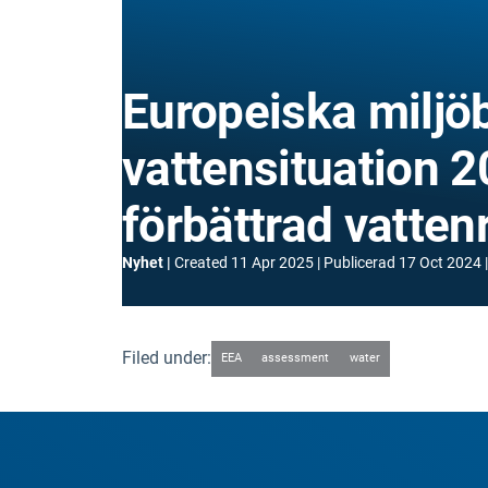
Europeiska miljö
vattensituation 
förbättrad vatten
Nyhet
Created
11 Apr 2025
Publicerad
17 Oct 2024
Filed under:
EEA
assessment
water