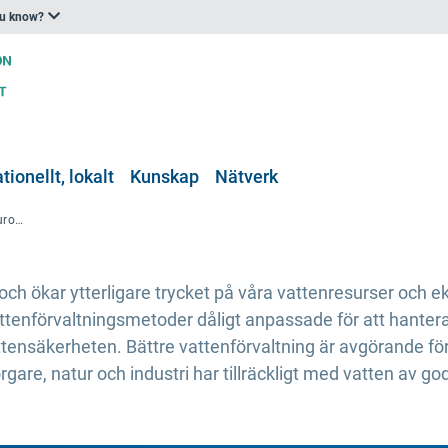
ou know?
tionellt, lokalt
Kunskap
Nätverk
Europeiska miljöbyråns rapport: Europas vattensituation 2024 – behovet av förbättrad vattenresiliens
ch ökar ytterligare trycket på våra vattenresurser och 
ttenförvaltningsmetoder dåligt anpassade för att hanter
ensäkerheten. Bättre vattenförvaltning är avgörande för 
rgare, natur och industri har tillräckligt med vatten av god