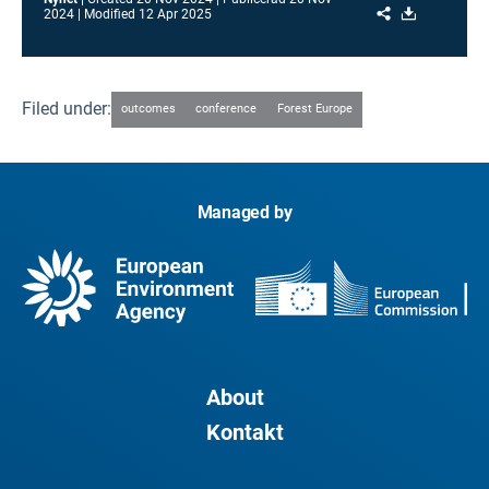
Share
Download
2024
Modified
12 Apr 2025
Filed under:
outcomes
conference
Forest Europe
Managed by
About
Kontakt