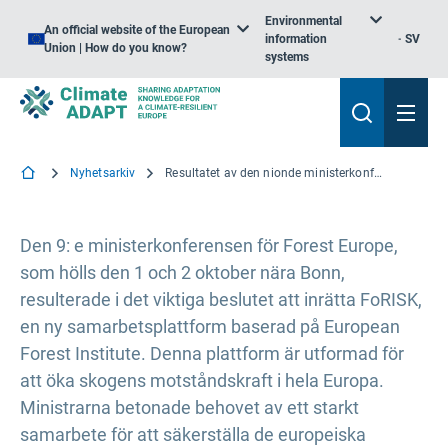
Environmental
An official website of the European
information
SV
Union | How do you know?
systems
Nyhetsarkiv
Resultatet av den nionde ministerkonferensen i Forest Europe – Att forma vår framtid med motståndskraftiga skogar
Den 9: e ministerkonferensen för Forest Europe,
som hölls den 1 och 2 oktober nära Bonn,
resulterade i det viktiga beslutet att inrätta FoRISK,
en ny samarbetsplattform baserad på European
Forest Institute. Denna plattform är utformad för
att öka skogens motståndskraft i hela Europa.
Ministrarna betonade behovet av ett starkt
samarbete för att säkerställa de europeiska