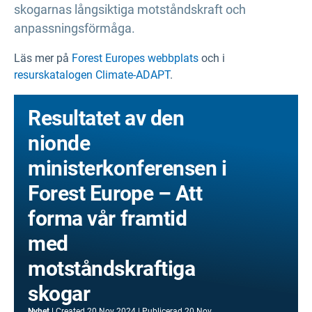
skogarnas långsiktiga motståndskraft och
anpassningsförmåga.
Läs mer på
Forest Europes webbplats
och i
resurskatalogen Climate-ADAPT
.
Resultatet av den
nionde
ministerkonferensen i
Forest Europe – Att
forma vår framtid
med
motståndskraftiga
skogar
Nyhet
Created
20 Nov 2024
Publicerad
20 Nov