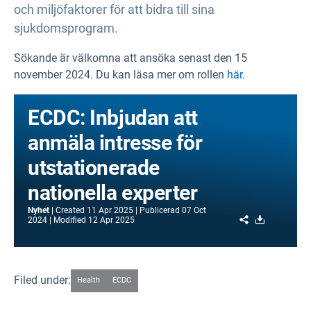
och miljöfaktorer för att bidra till sina
sjukdomsprogram.
Sökande är välkomna att ansöka senast den 15
november 2024. Du kan läsa mer om rollen
här.
ECDC: Inbjudan att
anmäla intresse för
utstationerade
nationella experter
Nyhet
Created
11 Apr 2025
Publicerad
07 Oct
Share
Download
2024
Modified
12 Apr 2025
Filed under:
Health
ECDC