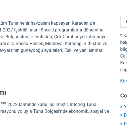
 tüm Tuna nehir havzasını kapsayan Karadeniz'e
-2027 işbirliği alanı önceki programlama dönemine
* K
rya, Bulgaristan, Hırvatistan, Çek Cumhuriyeti, Almanya,
bel
nı sıra Bosna-Hersek, Moldova, Karadağ, Sırbistan ve
bil
yera'nın güneydoğu eyaletleri. Eski ve yeni sınırları
Çal
Kar
sağ
Kar
mı
Co
sım
2022 tarihinde kabul edilmiştir. Interreg Tuna
Y
egrasyonu yoluyla Tuna Bölgesi'nde ekonomik, sosyal ve
B
R