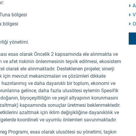
r:
A
 Tuna bölgesi
V
a bölgesi
O
liği yönetimi.
ılması esas olarak Öncelik 2 kapsamında ele alınmakta ve
n ve afet riskinin önlenmesinin teşvik edilmesi, ekosistem
el olarak ele alınmaktadır. Desteklenen projeler, sinerji
 için mevcut mekanizmaları ve çözümleri dikkate
iyi hazırlanmış ve daha dayanıklı bir toplum, ekonomi ve
runlarına gelince, daha fazla ulusötesi eylemin Spesifik
doğanın, biyoçeşitliliğin ve yeşil altyapının korunmasını
ği azaltmak) kapsamında sonuçlar üretmesi beklenmektedir.
tkilerini azaltmak için iklim değişikliğine dayanıklılık ve
ölgelerde koordineli ve uyumlu önlemleri savunmaktadır.
g Programı, esas olarak ulusötesi su yönetimi, taşkın