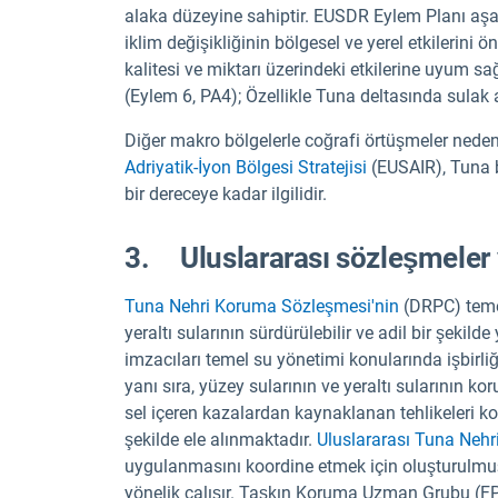
alaka düzeyine sahiptir. EUSDR Eylem Planı aşağı
iklim değişikliğinin bölgesel ve yerel etkilerini ö
kalitesi ve miktarı üzerindeki etkilerine uyum s
(Eylem 6, PA4); Özellikle Tuna deltasında sulak a
Diğer makro bölgelerle coğrafi örtüşmeler nede
Adriyatik-İyon Bölgesi Stratejisi
(EUSAIR), Tuna b
bir dereceye kadar ilgilidir.
3. Uluslararası sözleşmeler ve
Tuna Nehri Koruma Sözleşmesi'nin
(DRPC) temel
yeraltı sularının sürdürülebilir ve adil bir şeki
imzacıları temel su yönetimi konularında işbirliği
yanı sıra, yüzey sularının ve yeraltı sularının ko
sel içeren kazalardan kaynaklanan tehlikeleri kon
şekilde ele alınmaktadır.
Uluslararası Tuna Neh
uygulanmasını koordine etmek için oluşturulmuştu
yönelik çalışır. Taşkın Koruma Uzman Grubu (F