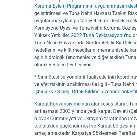
Koruma Eylem Programının uygulanmasını dest
geliştirilmesi ve Tuna Nehri Havzası Taşkın Risk
uygulanmasıyla ilgili faaliyetleri de destekleme
Komisyonu Üyesi ve Tuna Nehri Koruma Sözleş
Yüksek Yetkililer,
2022 Tuna Deklarasyonu'nu
on
Tuna Nehri Havzasında Sürdürülebilir Bir Gelec
hedeflerini ve kilit mesajlarını memnuniyetle karşıl
aşırı hidrolojik fenomenler ve diğer etkiler) Tun
olarak yeniden teyit ediyor.
* Sınır ötesi su yönetimi faaliyetlerinin koordin
ve afet riskinin azaltılması ile ilgili - Tuna Ne
İşbirliği ve Sinerji Ortak Bildirisi üzerinde anlaştıl
Karpat Konvansiyonu'nun
alanı esas olarak Tuna
antlaşması 2003 yılında yedi Karpat Devleti (Ç
Slovak Cumhuriyeti ve Ukrayna) tarafından imzala
toplulukları güçlendirmeyi ve Karpat bölgesinin 
amaçlamaktadır. Karpatya Sözleşmesi Taraflar K