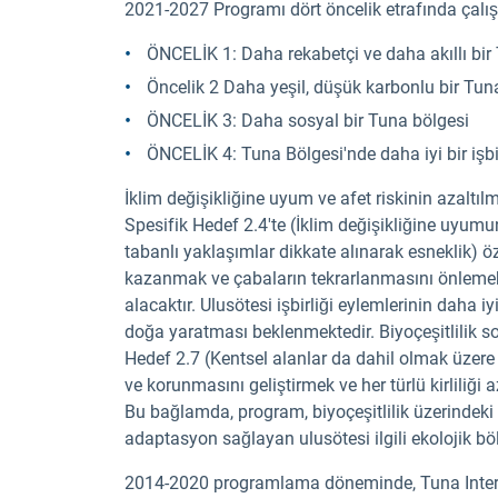
2021-2027 Programı dört öncelik etrafında çalışı
ÖNCELİK 1: Daha rekabetçi ve daha akıllı bir
Öncelik 2 Daha yeşil, düşük karbonlu bir Tun
ÖNCELİK 3: Daha sosyal bir Tuna bölgesi
ÖNCELİK 4: Tuna Bölgesi'nde daha iyi bir işbir
İklim değişikliğine uyum ve afet riskinin azalt
Spesifik Hedef 2.4'te (İklim değişikliğine uyumu
tabanlı yaklaşımlar dikkate alınarak esneklik) öz
kazanmak ve çabaların tekrarlanmasını önlemek
alacaktır. Ulusötesi işbirliği eylemlerinin daha 
doğa yaratması beklenmektedir. Biyoçeşitlilik so
Hedef 2.7 (Kentsel alanlar da dahil olmak üzere 
ve korunmasını geliştirmek ve her türlü kirlili
Bu bağlamda, program, biyoçeşitlilik üzerindeki e
adaptasyon sağlayan ulusötesi ilgili ekolojik b
2014-2020 programlama döneminde, Tuna Interre