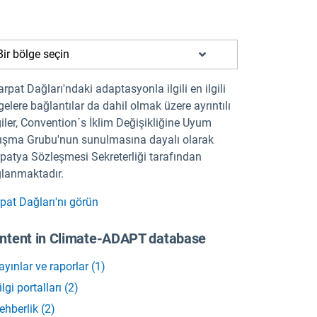
Bir bölge seçin
arpat Dağları'ndaki adaptasyonla ilgili en ilgili
gelere bağlantılar da dahil olmak üzere ayrıntılı
giler, Convention´s İklim Değişikliğine Uyum
ışma Grubu'nun sunulmasına dayalı olarak
patya Sözleşmesi Sekreterliği tarafından
lanmaktadır.
pat Dağları'nı görün
ntent in Climate-ADAPT database
ayınlar ve raporlar
(
1
)
ilgi portalları
(
2
)
ehberlik
(
2
)