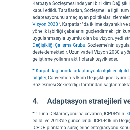
Karpatya Sözleşmesi'nde yeni bir İklim Değişikli
kabul edildi. Taraflardan, Sözleşme ile ilgili tüm
adaptasyonunu amaçlayan politikalar izlemelerin
Vizyon 2030
‘, Karpatlar ’'da iklime dayanıklı ve
yönelik işbirliği çabalarını güçlendirmek için 
uygulanmasıyla uyumlu olan bu vizyon, yedi str
Değişikliği Çalışma Grubu,
Sözleşme'nin uygula
desteklemektedir. Uzun vadeli Vizyon 2030'a yöneli
geliştirme yollarını aktif olarak teşvik eder.
* Karpat dağlarında adaptasyonla ilgili en ilgili 
bilgiler,
Convention´s İklim Değişikliğine Uyum
Sözleşmesi Sekreterliği tarafından sağlanmakta
4. Adaptasyon stratejileri ve
* ‘ Tuna Deklarasyonu'na cevaben, ICPDR'nin
İk
edildi ve 2018'de güncellendi. ICPDR İklim Değiş
ICPDR planlama süreçlerine entegrasyonu konus