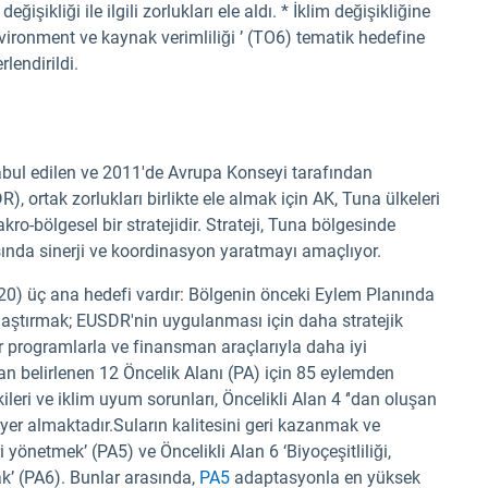
ğişikliği ile ilgili zorlukları ele aldı. * İklim değişikliğine
vironment ve kaynak verimliliği ’ (TO6) tematik hedefine
lendirildi.
bul edilen ve 2011'de Avrupa Konseyi tarafından
), ortak zorlukları birlikte ele almak için AK, Tuna ülkeleri
kro-bölgesel bir stratejidir. Strateji, Tuna bölgesinde
sında sinerji ve koordinasyon yaratmayı amaçlıyor.
0) üç ana hedefi vardır: Bölgenin önceki Eylem Planında
ylaştırmak; EUSDR'nin uygulanması için daha stratejik
 programlarla ve finansman araçlarıyla daha iyi
 belirlenen 12 Öncelik Alanı (PA) için 85 eylemden
kileri ve iklim uyum sorunları, Öncelikli Alan 4 ‘'dan oluşan
e yer almaktadır.Suların kalitesini geri kazanmak ve
i yönetmek’ (PA5) ve Öncelikli Alan 6 ‘Biyoçeşitliliği,
k’ (PA6). Bunlar arasında,
PA5
adaptasyonla en yüksek