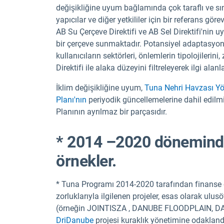
değişikliğine uyum bağlamında çok taraflı ve sınır
yapıcılar ve diğer yetkililer için bir referans gör
AB Su Çerçeve Direktifi ve AB Sel Direktifi'nin u
bir çerçeve sunmaktadır. Potansiyel adaptasyon
kullanıcıların sektörleri, önlemlerin tipolojileri
Direktifi ile alaka düzeyini filtreleyerek ilgi alan
İklim değişikliğine uyum,
Tuna Nehri Havzası Yö
Planı'nın
periyodik güncellemelerine dahil edilm
Planının ayrılmaz bir parçasıdır.
* 2014 –2020 döneminde 
örnekler.
* Tuna Programı 2014-2020 tarafından finanse ed
zorluklarıyla ilgilenen projeler, esas olarak ulus
(örneğin JOINTISZA , DANUBE FLOODPLAIN, DARE
DriDanube
projesi kuraklık yönetimine odakland