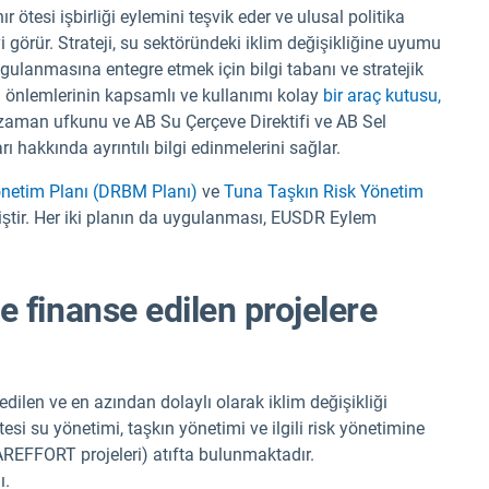
 ötesi işbirliği eylemini teşvik eder ve ulusal politika
evi görür. Strateji, su sektöründeki iklim değişikliğine uyumu
ygulanmasına entegre etmek için bilgi tabanı ve stratejik
 önlemlerinin kapsamlı ve kullanımı kolay
bir araç kutusu,
ni, zaman ufkunu ve AB Su Çerçeve Direktifi ve AB Sel
ları hakkında ayrıntılı bilgi edinmelerini sağlar.
netim Planı (DRBM Planı)
ve
Tuna Taşkın Risk Yönetim
iştir. Her iki planın da uygulanması, EUSDR Eylem
finanse edilen projelere
ilen ve en azından dolaylı olarak iklim değişikliği
ötesi su yönetimi, taşkın yönetimi ve ilgili risk yönetimine
FFORT projeleri) atıfta bulunmaktadır.
ı.