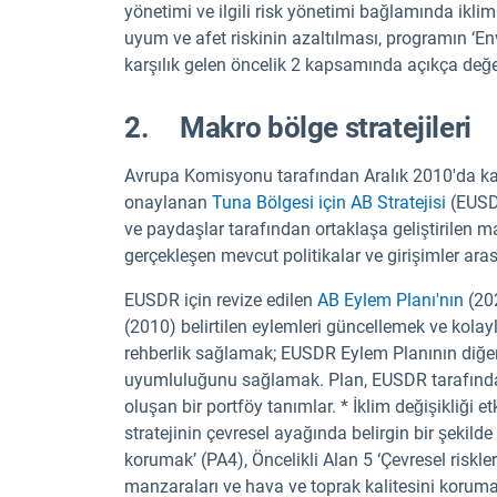
yönetimi ve ilgili risk yönetimi bağlamında iklim de
uyum ve afet riskinin azaltılması, programın ‘En
karşılık gelen öncelik 2 kapsamında açıkça değer
2. Makro bölge stratejileri
Avrupa Komisyonu tarafından Aralık 2010'da ka
onaylanan
Tuna Bölgesi için AB Stratejisi
(EUSDR
ve paydaşlar tarafından ortaklaşa geliştirilen ma
gerçekleşen mevcut politikalar ve girişimler ara
EUSDR için revize edilen
AB Eylem Planı'nın
(202
(2010) belirtilen eylemleri güncellemek ve kola
rehberlik sağlamak; EUSDR Eylem Planının diğer
uyumluluğunu sağlamak. Plan, EUSDR tarafından
oluşan bir portföy tanımlar. * İklim değişikliği et
stratejinin çevresel ayağında belirgin bir şekild
korumak’ (PA4), Öncelikli Alan 5 ‘Çevresel riskler
manzaraları ve hava ve toprak kalitesini koruma