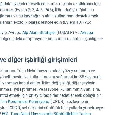
daki eylemleri teşvik eder: afet riskinin azaltılması için
ngörmek (Eylem 2, 3, 4, 5, PA5); İklim değişikliğinin su
ağlamak ve su kaynağının akıllı kullanımını desteklemek
lanları ekolojik olarak restore edin (Eylem 10, PA6).
niyle, Avrupa
Alp Alanı Stratejisi
(EUSALP) ve
Avrupa
ölgesindeki adaptasyon konusunda ulusötesi işbirliği ile
 diğer işbirliği girişimleri
 amacı, Tuna Nehri havzasındaki yüzey sularının ve
lde yönetilmesini ve kullanılmasını sağlamaktır. Sözleşmenin
 yapmayı kabul ettiler. İklim değişikliği, diğer şeylerin
runması, iyileştirilmesi ve rasyonel kullanımının yanı sıra,
trol etmek için önleyici tedbirler hedeflenerek dolaylı bir
ri'nin Korunması Komisyonu
(ICPDR), sözleşmenin
r. ICPDR, sel risklerini sürdürülebilir yollarla yönetmeye
P
EG),
Tuna Nehri Havzasında Sürdürülebilir Taşkın