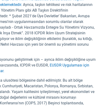
eklemektedir.
Ayrıca, taşkın tehlikesi ve risk haritalarının
 Yönetim Planı gibi AB Taşkın Direktifinin
ktedir. * Şubat 2021'de Üye Devletler’ Bakanları, Avrupa
mesi'nin uygulanmasından sorumlu olanlar olarak
ayladı - Ortak Havzamızda Entegre Su Yönetimi Vizyonu,
ek İnşa Etmek”. 2018 ICPDR İklim Uyum Stratejisinin
ıyor ve iklim değişikliğinin etkilerini (kuraklık, su kıtlığı,
a Nehri Havzası için yeni bir önemli su yönetimi sorunu
asyonunu geliştirmek için – ayrıca iklim değişikliğine uyum
hri havzasında, ICPDR ve EUSDR,
EUSDR Uygulaması için
ar.
 ulusötesi bölgesine dahil edilmiştir. Bu alt bölge
ek Cumhuriyeti, Macaristan, Polonya, Romanya, Sırbistan,
ndı. Yaşam kalitesini iyileştirmeyi, yerel ekonomileri ve
doğal değerlerini ve kültürel mirasını korumayı
onferansı'nın (COP5, 2017) Beşinci toplantısında,