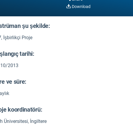
Download
strüman şu şekilde:
, İşbirlikçi Proje
şlangıç tarihi:
/10/2013
re ve süre:
aylık
oje koordinatörü:
h Üniversitesi, İngiltere