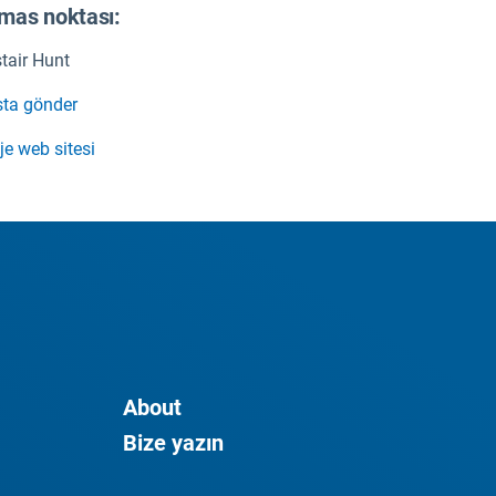
mas noktası:
stair Hunt
ta gönder
je web sitesi
About
Bize yazın