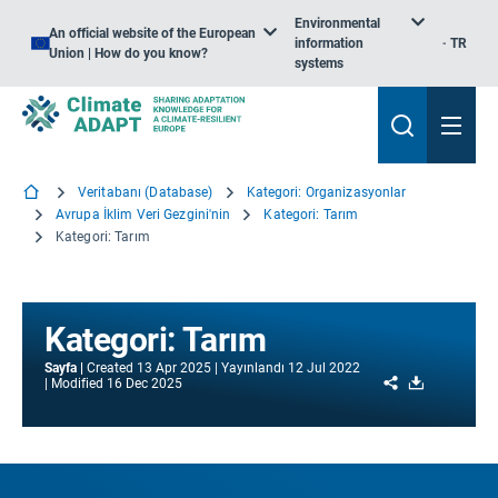
Environmental
An official website of the European
information
TR
Union | How do you know?
systems
Veritabanı (Database)
Kategori: Organizasyonlar
Avrupa İklim Veri Gezgini'nin
Kategori: Tarım
Kategori: Tarım
Kategori: Tarım
Sayfa
Created
13 Apr 2025
Yayınlandı
12 Jul 2022
Share
Download
Modified
16 Dec 2025