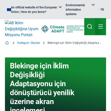
Environmental
An official website of the European
information
TR
Union | How do you know?
systems
Kategori: Olaylar
Blekinge için İklim Değişikliği Adaptasyonu için dönüştürücü yenilik üzerine akran incelemesi
Blekinge için İklim
Değişikliği
Adaptasyonu için
dönüştürücü yenilik
üzerine akran
incelemesi