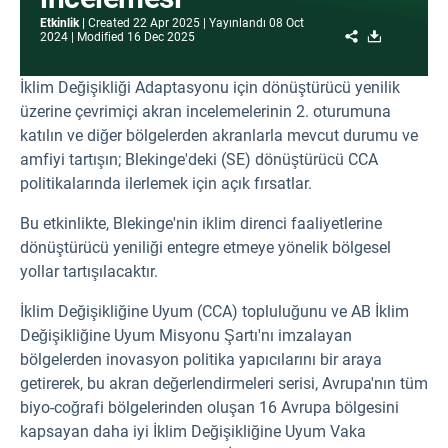
Etkinlik
Created
22 Apr 2025
Yayınlandı
08 Oct
Share
Download
2024
Modified
16 Dec 2025
İklim Değişikliği Adaptasyonu için dönüştürücü yenilik
üzerine çevrimiçi akran incelemelerinin 2. oturumuna
katılın ve diğer bölgelerden akranlarla mevcut durumu ve
amfiyi tartışın; Blekinge'deki (SE) dönüştürücü CCA
politikalarında ilerlemek için açık fırsatlar.
Bu etkinlikte, Blekinge'nin iklim direnci faaliyetlerine
dönüştürücü yeniliği entegre etmeye yönelik bölgesel
yollar tartışılacaktır.
İklim Değişikliğine Uyum (CCA) topluluğunu ve AB İklim
Değişikliğine Uyum Misyonu Şartı'nı imzalayan
bölgelerden inovasyon politika yapıcılarını bir araya
getirerek, bu akran değerlendirmeleri serisi, Avrupa'nın tüm
biyo-coğrafi bölgelerinden oluşan 16 Avrupa bölgesini
kapsayan daha iyi İklim Değişikliğine Uyum Vaka