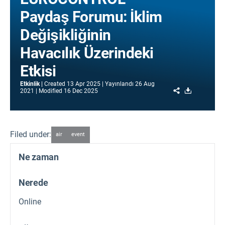
Paydaş Forumu: İklim
Değişikliğinin
Havacılık Üzerindeki
Etkisi
Etkinlik
Created
13 Apr 2025
Yayınlandı
26 Aug
Share
Download
2021
Modified
16 Dec 2025
Filed under:
air
event
Ne zaman
Nerede
Online