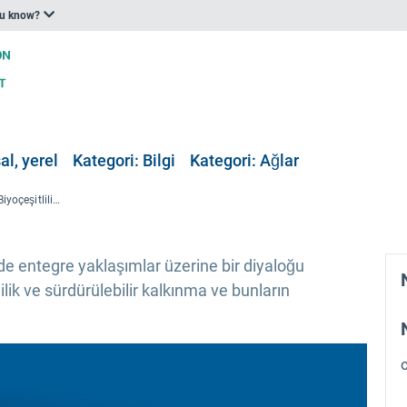
ou know?
al, yerel
Kategori: Bilgi
Kategori: Ağlar
Bölgeler4 atölye çalışması: Biyoçeşitlilik, iklim değişikliği ve sürdürülebilir kalkınma arasındaki bağlantılar
e entegre yaklaşımlar üzerine bir diyaloğu
ilik ve sürdürülebilir kalkınma ve bunların