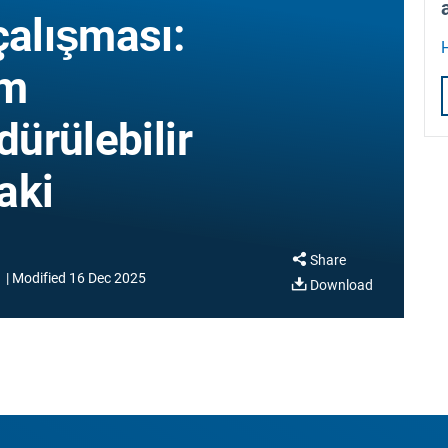
çalışması:
H
im
dürülebilir
aki
Share
1
Modified
16 Dec 2025
Download