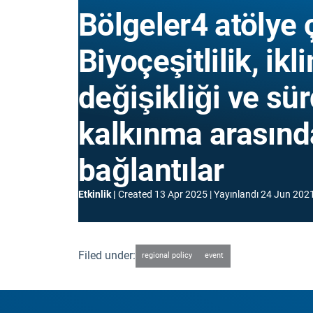
Bölgeler4 atölye 
Biyoçeşitlilik, ikl
değişikliği ve sür
kalkınma arasınd
bağlantılar
Etkinlik
Created
13 Apr 2025
Yayınlandı
24 Jun 202
Filed under:
regional policy
event