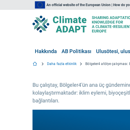
An official website of the European Union | How do y
Hakkında
AB Politikası
Ulusötesi, ulus
Daha fazla etkinlik
Bu çalıştay, Bölgeler4'ün ana üç gündemind
kolaylaştırmaktadır: iklim eylemi, biyoçeşitl
bağlantıları.