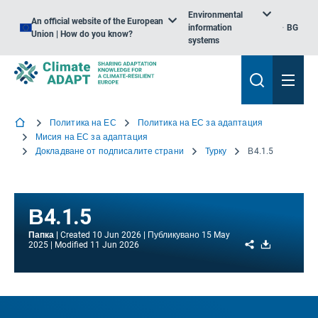
Environmental
An official website of the European
information
BG
Union | How do you know?
systems
Политика на ЕС
Политика на ЕС за адаптация
Мисия на ЕС за адаптация
Докладване от подписалите страни
Турку
В4.1.5
В4.1.5
Папка
Created
10 Jun 2026
Публикувано
15 May
Share
Download
2025
Modified
11 Jun 2026