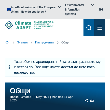
Environmental
An official website of the European
information
BG
Union | How do you know?
systems
Знания
Инструменти
Общи
Този обект е архивиран, тъй като съдържанието му
е остаряло. Все още имате достъп до него като
наследство.
Общи
Папка
Created
13 May 2024
Modified
14 Apr
Share
Download
2025