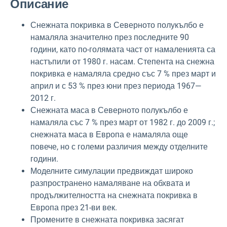
Описание
Снежната покривка в Северното полукълбо е
намаляла значително през последните 90
години, като по-голямата част от намаленията са
настъпили от 1980 г. насам. Степента на снежна
покривка е намаляла средно със 7 % през март и
април и с 53 % през юни през периода 1967—
2012 г.
Снежната маса в Северното полукълбо е
намаляла със 7 % през март от 1982 г. до 2009 г.;
снежната маса в Европа е намаляла още
повече, но с големи различия между отделните
години.
Моделните симулации предвиждат широко
разпространено намаляване на обхвата и
продължителността на снежната покривка в
Европа през 21-ви век.
Промените в снежната покривка засягат