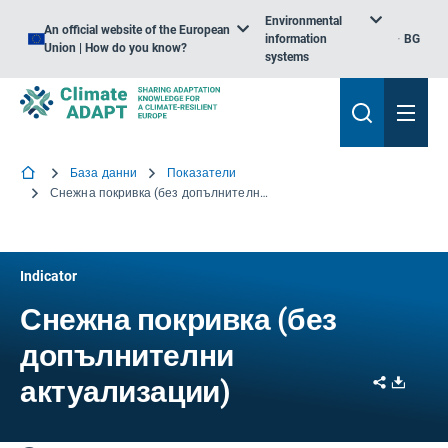
Environmental
An official website of the European
information
BG
Union | How do you know?
systems
База данни
Показатели
Снежна покривка (без допълнителни актуализации)
Indicator
Снежна покривка (без
допълнителни
Share
Downl
актуализации)