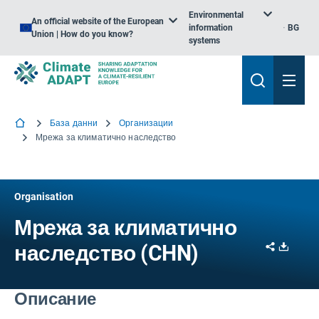
Environmental
An official website of the European
information
BG
Union | How do you know?
systems
База данни
Организации
Мрежа за климатично наследство
Organisation
Мрежа за климатично
Share
Downl
наследство (CHN)
Описание