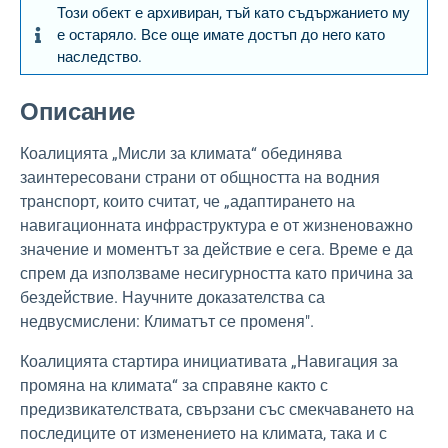
Този обект е архивиран, тъй като съдържанието му
е остаряло. Все още имате достъп до него като
наследство.
Описание
Коалицията „Мисли за климата“ обединява
заинтересовани страни от общността на водния
транспорт, които считат, че „адаптирането на
навигационната инфраструктура е от жизненоважно
значение и моментът за действие е сега. Време е да
спрем да използваме несигурността като причина за
бездействие. Научните доказателства са
недвусмислени: Климатът се променя".
Коалицията стартира инициативата „Навигация за
промяна на климата“ за справяне както с
предизвикателствата, свързани със смекчаването на
последиците от изменението на климата, така и с