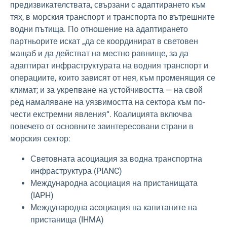
предизвикателствата, свързани с адаптирането към
тях, в морския транспорт и транспорта по вътрешните
водни пътища. По отношение на адаптирането
партньорите искат „да се координират в световен
мащаб и да действат на местно равнище, за да
адаптират инфраструктурата на водния транспорт и
операциите, които зависят от нея, към променящия се
климат; и за укрепване на устойчивостта — на свой
ред намаляване на уязвимостта на сектора към по-
чести екстремни явления“. Коалицията включва
повечето от основните заинтересовани страни в
морския сектор:
Световната асоциация за водна транспортна
инфраструктура (PIANC)
Международна асоциация на пристанищата
(IAPH)
Международна асоциация на капитаните на
пристанища (IHMA)