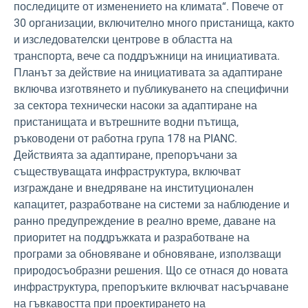
последиците от изменението на климата“. Повече от
30 организации, включително много пристанища, както
и изследователски центрове в областта на
транспорта, вече са поддръжници на инициативата.
Планът за действие на инициативата за адаптиране
включва изготвянето и публикуването на специфични
за сектора технически насоки за адаптиране на
пристанищата и вътрешните водни пътища,
ръководени от работна група 178 на PIANC.
Действията за адаптиране, препоръчани за
съществуващата инфраструктура, включват
изграждане и внедряване на институционален
капацитет, разработване на системи за наблюдение и
ранно предупреждение в реално време, даване на
приоритет на поддръжката и разработване на
програми за обновяване и обновяване, използващи
природосъобразни решения. Що се отнася до новата
инфраструктура, препоръките включват насърчаване
на гъвкавостта при проектирането на