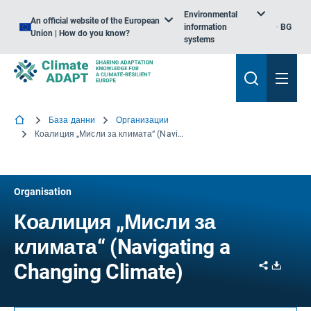
Environmental
An official website of the European
information
BG
Union | How do you know?
systems
База данни
Организации
Коалиция „Мисли за климата“ (Navigating a Changing Climate)
Organisation
Коалиция „Мисли за
климата“ (Navigating a
Share
Downl
Changing Climate)