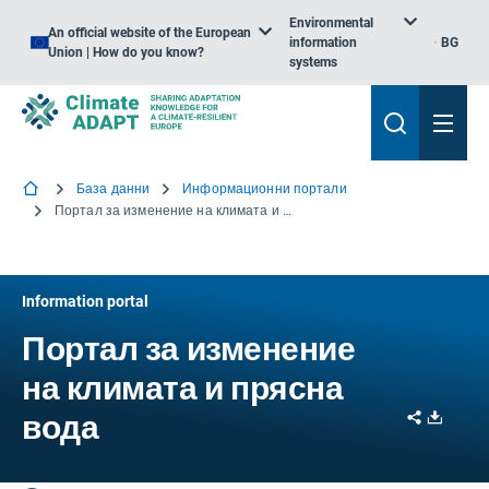
Environmental
An official website of the European
information
BG
Union | How do you know?
systems
База данни
Информационни портали
Портал за изменение на климата и прясна вода
Information portal
Портал за изменение
на климата и прясна
Share
Downl
вода