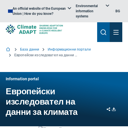
Environmental
An official website of the European
information
BG
Union | How do you know?
systems
База данни
Информационни портали
Европейски изследовател на данни за климата
Information portal
Европейски
изследовател на
Share
Downl
данни за климата