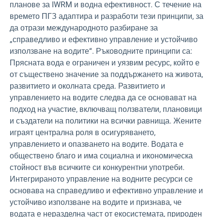
планове за IWRM и водна ефективност. С течение на
времето ПГЗ адаптира и разработи тези принципи, за
да отрази международното разбиране за
„справедливо и ефективно управление и устойчиво
използване на водите“. Ръководните принципи са:
Прясната вода е ограничен и уязвим ресурс, който е
от съществено значение за поддържането на живота,
развитието и околната среда. Развитието и
управлението на водите следва да се основават на
подход на участие, включващ ползватели, плановици
и създатели на политики на всички равнища. Жените
играят централна роля в осигуряването,
управлението и опазването на водите. Водата е
обществено благо и има социална и икономическа
стойност във всичките си конкурентни употреби.
Интегрираното управление на водните ресурси се
основава на справедливо и ефективно управление и
устойчиво използване на водите и признава, че
водата е неразделна част от екосистемата, природен