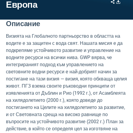
Share
Downl
Европа
Описание
Визията на Глобалното партньорство в областта на
водите е за защитен с вода свят. Нашата мисия е да
подкрепяме устойчивото развитие и управление на
водните ресурси на всички нива. GWP вярва, че
интегрираният подход към управлението на
световните водни ресурси е най-добрият начин за
постигане на тази визия — визия, която обхваща целия
живот. ПГЗ взема своите ръководни принципи от
изявленията от Дъблин и Рио (1992 г.), от Асамблеята
на хилядолетието (2000 г.), която доведе до
постигането на Целите на хилядолетието за развитие,
и от Световната среща на високо равнище по
въпросите на устойчивото развитие (2002 г.) План за
действие, в който се определя цел за изготвяне на