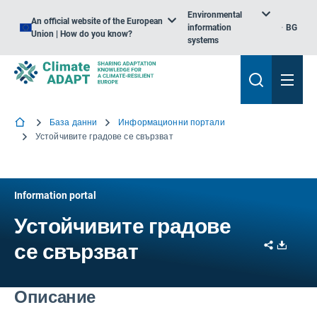
Environmental
An official website of the European
information
BG
Union | How do you know?
systems
База данни
Информационни портали
Устойчивите градове се свързват
Information portal
Устойчивите градове
Share
Downl
се свързват
Описание