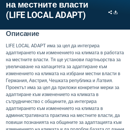
на местните власти
Share
Downl
(LIFE LOCAL ADAPT)
Описание
LIFE LOCAL ADAPT има за цел да интегрира
адаптирането към изменението на климата в работата
на местните власти. Тя ще установи партньорства за
увеличаване на капацитета за адаптиране към
изменението на климата на избрани местни власти в
Германия, Австрия, Чешката република и Латвия.
Проектът има за цел да приложи конкретни мерки за
адаптиране към изменението на климата в
сътрудничество с общините, да интегрира
адаптирането към изменението на климата в
административната практика на местните власти, да
повиши познанията на общините за адаптацията към
изменението на климата и да подобри базата от данни