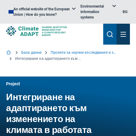
Environmental
An official website of the European
information
BG
Union | How do you know?
systems
База данни
Проекти за научни изследвания и знания
Интегриране на адаптирането към изменението на климата в работата на местните власти
Project
Интегриране на
адаптирането към
изменението на
климата в работата