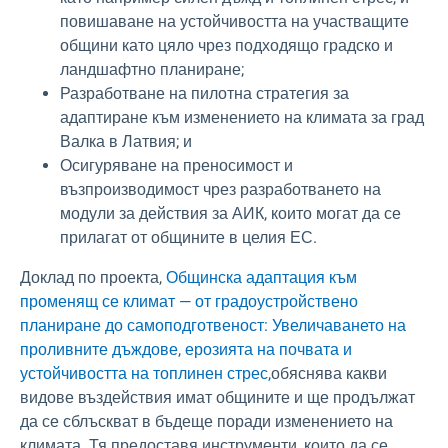
повишаване на устойчивостта на участващите
общини като цяло чрез подходящо градско и
ландшафтно планиране;
Разработване на пилотна стратегия за
адаптиране към изменението на климата за град
Валка в Латвия; и
Осигуряване на преносимост и
възпроизводимост чрез разработването на
модули за действия за АИК, които могат да се
прилагат от общините в целия ЕС.
Доклад по проекта,
Общинска адаптация към
променящ се климат — от градоустройствено
планиране до самоподготвеност: Увеличаването на
проливните дъждове, ерозията на почвата и
устойчивостта на топлинен стрес,
обяснява какви
видове въздействия имат общините и ще продължат
да се сблъскват в бъдеще поради изменението на
климата. Тя предоставя инструменти, които да се