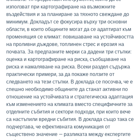
използват при картографиране на възможните
въздействия и за планиране за тяхното свеждане до
минимум. Докладът се фокусира върху три основни
области, в които общините могат да се адаптират към
променящия се климат: повишаване на устойчивостта
на проливни дъждове, топлинен стрес и ерозия на
почвата. За предпазните мерки са дадени три стъпки:
оценка и картографиране на риска, съобщаване на
риска и намаляване на риска. Всеки раздел съдържа
практически примери, за да покаже ползите от
следването на тези стъпки. В доклада се посочва, че е
спешно необходимо общините да станат активни по
отношение на устойчивата и стратегическа адаптация
към изменението на климата вместо специфичните за
отделните събития и сектори подходи, при които вече
са настъпили вредни събития. В доклада също така се
подчертава, че ефективната комуникация от
съществено значение — разликата между експертите