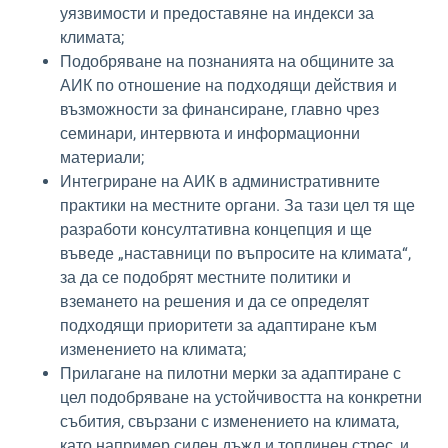
уязвимости и предоставяне на индекси за
климата;
Подобряване на познанията на общините за
АИК по отношение на подходящи действия и
възможности за финансиране, главно чрез
семинари, интервюта и информационни
материали;
Интегриране на АИК в административните
практики на местните органи. За тази цел тя ще
разработи консултативна концепция и ще
въведе „наставници по въпросите на климата“,
за да се подобрят местните политики и
вземането на решения и да се определят
подходящи приоритети за адаптиране към
изменението на климата;
Прилагане на пилотни мерки за адаптиране с
цел подобряване на устойчивостта на конкретни
събития, свързани с изменението на климата,
като например силен дъжд и топлинен стрес, и