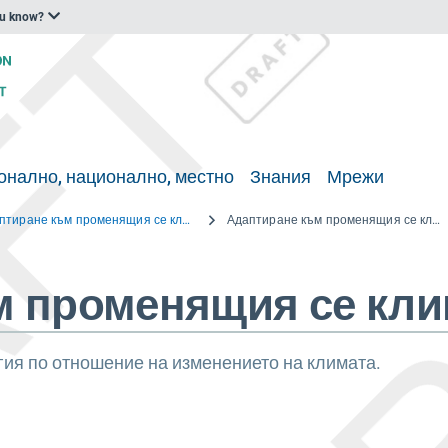
ou know?
онално, национално, местно
Знания
Мрежи
Адаптиране към променящия се климат. Уязвимостта на Норвегия и необходимостта от адаптиране към последиците от изменението на климата
Адаптиране към променящия се климат.pdf
 променящия се кли
ия по отношение на изменението на климата.