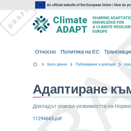
An official website of the European Union | How do y
Относно
Политика на ЕС
Транснаци
База данни
Публикуване и доклади
Адаптиране към
Докладът описва уязвимостта на Норвег
11294665.pdf