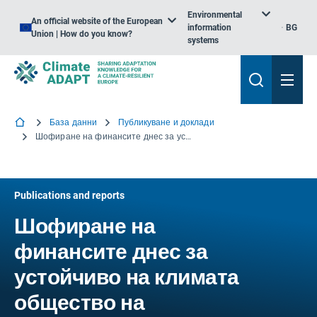
Environmental
An official website of the European
information
BG
Union | How do you know?
systems
База данни
Публикуване и доклади
Шофиране на финансите днес за устойчиво на климата общество на утрешния ден
Publications and reports
Шофиране на
финансите днес за
устойчиво на климата
общество на