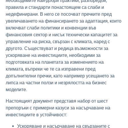
необходимите най-добри практики, разпоредби,
правила и стандарти понастоящем са слаби и
недефинирани. В него се посочват пречките пред
увеличаването на финансирането за адаптация, които
включват слаби политики и конвенции във
финансовия сектор и нисък технически капацитет за
управление на риска, свързан с климата, наред с
другото. Съществуват и редица възможности за
ускоряване на инвестициите, необходими за
подготовката на планетата за изменението на
климата, въпреки че те са изправени пред
допълнителни пречки, като например усещането за
липса на частни ползи и незрялостта на бизнес
моделите.
Настоящият документ представя набор от шест
препоръки с примерни казуси за насърчаване на
инвестициите в устойчивост:
Ускоряване и насърчаване на свързаните с