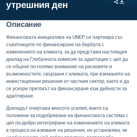
Share
Downl
утрешния ден
Описание
Финансовата инициатива на UNEP си партнира със
съветниците по финансиране на борбата с
изменението на климата, за да представи настоящия
доклад на Глобалната комисия за адаптация с цел да
се
обърне по-голямо внимание на рисковете и
възможностите, свързани с климата, при вземането на
инвестиционни решения от частния сектор, както и да
се ускори притокът на финансиране към дейности за
адаптиране.
Докладът очертава многото усилия, които са
положени за подобряване на финансовата система с
цел по-добро интегриране на изменението на климата
в процеса на вземане на решения, но установява, че