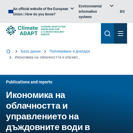
Environmental
An official website of the European
information
BG
Union | How do you know?
systems
База данни
Публикуване и доклади
Икономика на облачността и управлението на дъждовните води в Копенхаген
Publications and reports
Икономика на
облачността и
управлението на
дъждовните води в