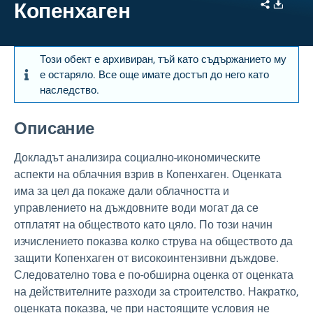
Share
Downl
Копенхаген
Този обект е архивиран, тъй като съдържанието му
е остаряло. Все още имате достъп до него като
наследство.
Описание
Докладът анализира социално-икономическите
аспекти на облачния взрив в Копенхаген. Оценката
има за цел да покаже дали облачността и
управлението на дъждовните води могат да се
отплатят на обществото като цяло. По този начин
изчислението показва колко струва на обществото да
защити Копенхаген от високоинтензивни дъждове.
Следователно това е по-обширна оценка от оценката
на действителните разходи за строителство. Накратко,
оценката показва, че при настоящите условия не