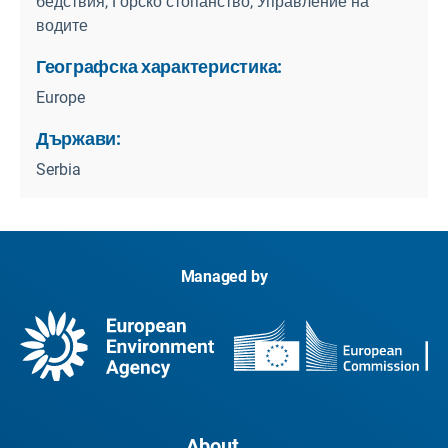
бедствия, Горско стопанство, Управление на
водите
Географска характеристика:
Europe
Държави:
Serbia
Managed by
About