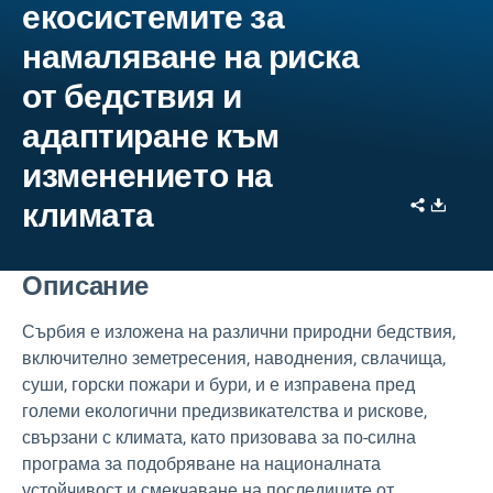
екосистемите за
намаляване на риска
от бедствия и
адаптиране към
изменението на
Share
Downl
климата
Описание
Сърбия е изложена на различни природни бедствия,
включително земетресения, наводнения, свлачища,
суши, горски пожари и бури, и е изправена пред
големи екологични предизвикателства и рискове,
свързани с климата, като призовава за по-силна
програма за подобряване на националната
устойчивост и смекчаване на последиците от