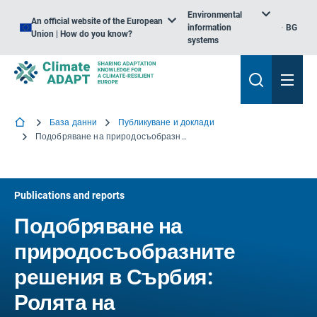
Environmental
An official website of the European
information
BG
Union | How do you know?
systems
База данни
Публикуване и доклади
Подобряване на природосъобразните решения в Сърбия: Ролята на екосистемите за намаляване на риска от бедствия и адаптиране към изменението на климата
Publications and reports
Подобряване на
природосъобразните
решения в Сърбия:
Ролята на