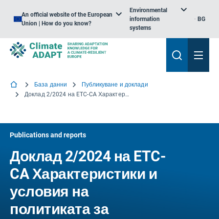
Environmental
An official website of the European
information
BG
Union | How do you know?
systems
База данни
Публикуване и доклади
Доклад 2/2024 на ETC-CA Характеристики и условия на политиката за адаптиране в държавите — членки на Европейската агенция за околна среда, и в сътрудничещите държави
Publications and reports
Доклад 2/2024 на ETC-
CA Характеристики и
условия на
политиката за