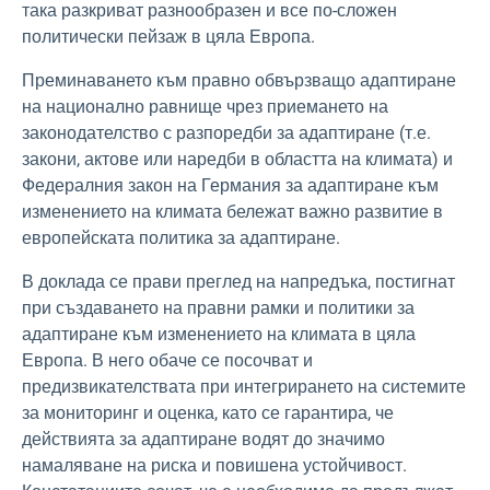
така разкриват разнообразен и все по-сложен
политически пейзаж в цяла Европа.
Преминаването към правно обвързващо адаптиране
на национално равнище чрез приемането на
законодателство с разпоредби за адаптиране (т.е.
закони, актове или наредби в областта на климата) и
Федералния закон на Германия за адаптиране към
изменението на климата бележат важно развитие в
европейската политика за адаптиране.
В доклада се прави преглед на напредъка, постигнат
при създаването на правни рамки и политики за
адаптиране към изменението на климата в цяла
Европа. В него обаче се посочват и
предизвикателствата при интегрирането на системите
за мониторинг и оценка, като се гарантира, че
действията за адаптиране водят до значимо
намаляване на риска и повишена устойчивост.