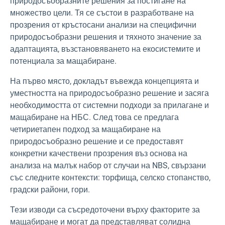
природосъобразните решения за постигане на
множество цели. Тя се състои в разработване на
прозрения от кръстосани анализи на специфични
природосъобразни решения и тяхното значение за
адаптацията, възстановяването на екосистемите и
потенциала за мащабиране.
На първо място, докладът въвежда концепцията и
уместността на природосъобразно решение и засяга
необходимостта от системни подходи за прилагане и
мащабиране на НБС. След това се предлага
четириетапен подход за мащабиране на
природосъобразно решение и се предоставят
конкретни качествени прозрения въз основа на
анализа на малък набор от случаи на NBS, свързани
със следните контексти: торфища, селско стопанство,
градски райони, гори.
Тези изводи са съсредоточени върху факторите за
мащабиране и могат да представляват солидна