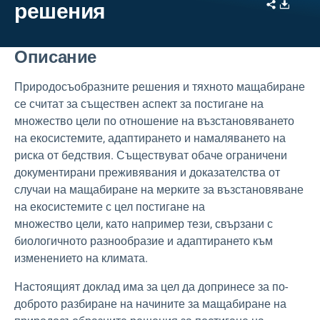
Share
Downl
решения
Описание
Природосъобразните решения и тяхното мащабиране
се считат за съществен аспект за постигане на
множество цели по отношение на възстановяването
на екосистемите, адаптирането и намаляването на
риска от бедствия. Съществуват обаче ограничени
документирани преживявания и доказателства от
случаи на мащабиране на мерките за възстановяване
на екосистемите с цел постигане на
множество цели, като например тези, свързани с
биологичното разнообразие и адаптирането към
изменението на климата.
Настоящият доклад има за цел да допринесе за по-
доброто разбиране на начините за мащабиране на