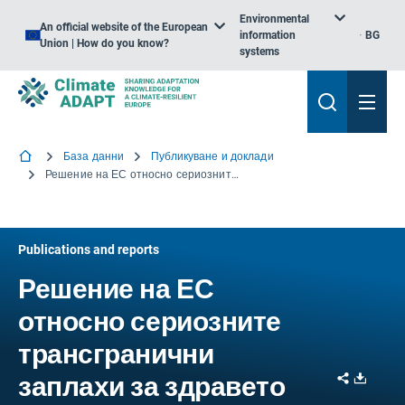
Environmental
An official website of the European
information
BG
Union | How do you know?
systems
База данни
Публикуване и доклади
Решение на ЕС относно сериозните трансгранични заплахи за здравето
Publications and reports
Решение на ЕС
относно сериозните
трансгранични
Share
Downl
заплахи за здравето