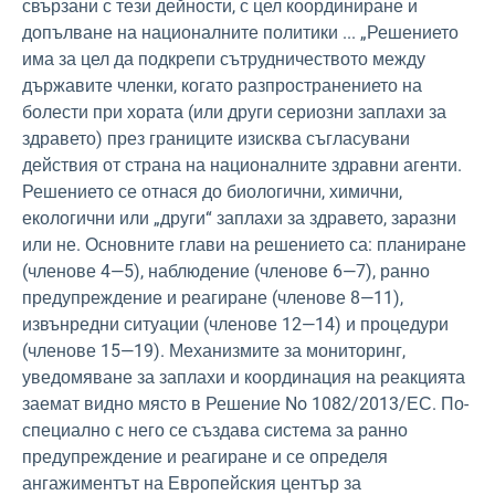
свързани с тези дейности, с цел координиране и
допълване на националните политики ... „Решението
има за цел да подкрепи сътрудничеството между
държавите членки, когато разпространението на
болести при хората (или други сериозни заплахи за
здравето) през границите изисква съгласувани
действия от страна на националните здравни агенти.
Решението се отнася до биологични, химични,
екологични или „други“ заплахи за здравето, заразни
или не. Основните глави на решението са: планиране
(членове 4—5), наблюдение (членове 6—7), ранно
предупреждение и реагиране (членове 8—11),
извънредни ситуации (членове 12—14) и процедури
(членове 15—19). Механизмите за мониторинг,
уведомяване за заплахи и координация на реакцията
заемат видно място в Решение No 1082/2013/ЕС. По-
специално с него се създава система за ранно
предупреждение и реагиране и се определя
ангажиментът на Европейския център за