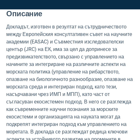
Описание
Докладът, изготвен в резултат на сътрудничеството
между Европейския консултативен съвет на научните
академии (EASAC) и Съвместния изследователски
център (JRC) на ЕК, има за цел да допринесе за
предизвикателството, свързано с управлението на
начините за интегриране на различните аспекти на
морската политика (управление на рибарството,
опазване на биологичното разнообразие, опазване на
морската среда и интегриран подход, като тези,
насърчавани чрез ИМП и МПП), като част от
съгласуван екосистемен подход. В него се разглежда
как съвременните научни познания за морските
екосистеми и организацията на науката могат да
подкрепят интегриран подход към управлението на
моретата. В доклада се разглеждат редица ключови
аспекти за устойчивото развитие на промените в