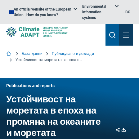
Environmental
An official website of the European
information
BG
Union | How do you know?
systems
База данни
Публикуване и доклади
Устойчивост на моретата в епоха на промяна на океаните и моретата
Publications and reports
Устойчивост на
моретата в епоха на
промяна на океаните
Share
Downl
и моретата