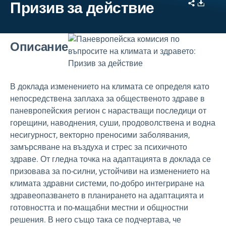
Share
Downl
Призив за действие
Описание
В доклада изменението на климата се
определя като
непосредствена заплаха за общественото здраве в
паневропейския регион с нарастващи последици от
горещини, наводнения, суши, продоволствена и водна
несигурност, векторно преносими заболявания,
замърсяване на въздуха и стрес за психичното
здраве. От гледна точка на адаптацията в доклада се
призовава за по-силни, устойчиви на изменението на
климата здравни системи, по-добро интегриране на
здравеопазването в планирането на адаптацията и
готовността и по-мащабни местни и общностни
решения. В него също така се подчертава, че