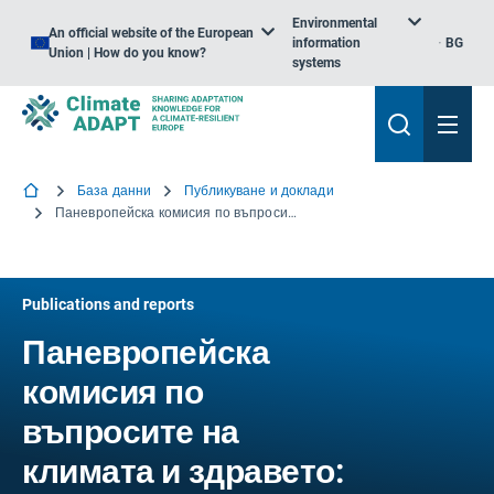
Environmental
An official website of the European
information
BG
Union | How do you know?
systems
База данни
Публикуване и доклади
Паневропейска комисия по въпросите на климата и здравето: Призив за действие
Publications and reports
Паневропейска
комисия по
въпросите на
климата и здравето: