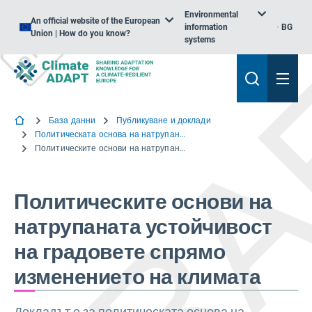
Environmental
An official website of the European
information
BG
Union | How do you know?
systems
База данни
Публикуване и доклади
Политическата основа на натрупаната устойчивост на градовете към изменението на климата
Политическите основи на натрупаната устойчивост на градовете спрямо изменението на климата
Политическите основи на
натрупаната устойчивост
на градовете спрямо
изменението на климата
Докладът е за политическата основа на