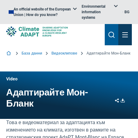
Environmental
An official website of the European
information
BG
Union | How do you know?
systems
База данни
Видеоклипове
Адаптирайте Мон-Бланк
Video
Адаптирайте Мон-
Share
Downl
Бланк
Това е видеоматериал за адаптацията към
изменението на климата, изготвен в рамките на
стратегическия проект AdaPT Mont-Blanc на Espace