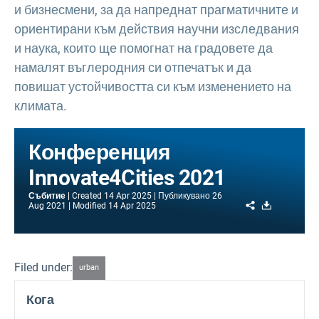
и бизнесмени, за да напреднат прагматичните и
ориентирани към действия научни изследвания
и наука, които ще помогнат на градовете да
намалят въглеродния си отпечатък и да
повишат устойчивостта си към изменението на
климата.
Конференция
Innovate4Cities 2021
Събитие
Created
14 Apr 2025
Публикувано
26
Share
Download
Aug 2021
Modified
14 Apr 2025
Filed under:
urban
Кога