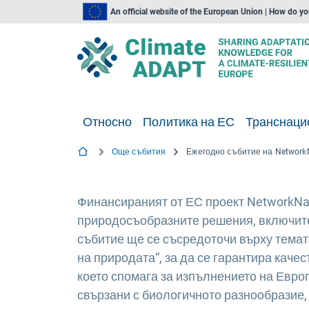
An official website of the European Union | How do y
Относно
Политика на ЕС
Транснаци
Още събития
Финансираният от ЕС проект NetworkNat
природосъобразните решения, включите
събитие ще се съсредоточи върху темат
на природата“, за да се гарантира каче
което спомага за изпълнението на Евро
свързани с биологичното разнообразие,