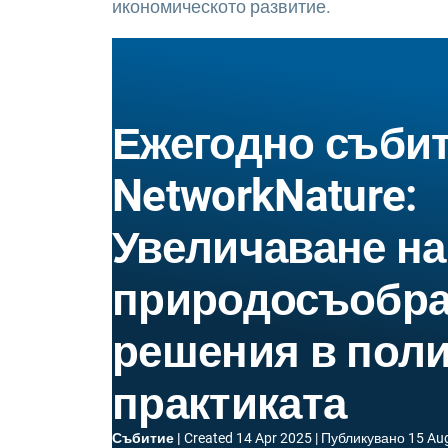
икономическото развитие.
Ежегодно събит
NetworkNature:
Увеличаване на
природосъобра
решения в поли
практиката
Събитие
Created
14 Apr 2025
Публикувано
15 Au