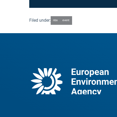
Filed under:
nbs
event