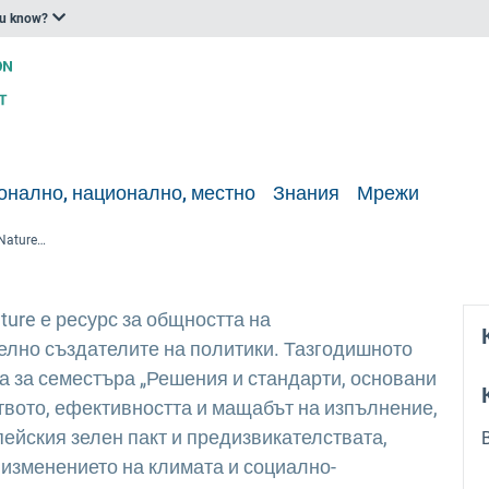
ou know?
онално, национално, местно
Знания
Мрежи
Ежегодно събитие на NetworkNature: Увеличаване на природосъобразните решения в политиката и практиката
ure е ресурс за общността на
лно създателите на политики. Тазгодишното
а за семестъра „Решения и стандарти, основани
ството, ефективността и мащабът на изпълнение,
пейския зелен пакт и предизвикателствата,
 изменението на климата и социално-