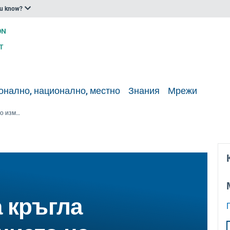
ou know?
онално, национално, местно
Знания
Мрежи
Общобалтийска кръгла маса по изменението на климата, Стокхолм, Швеция
 кръгла