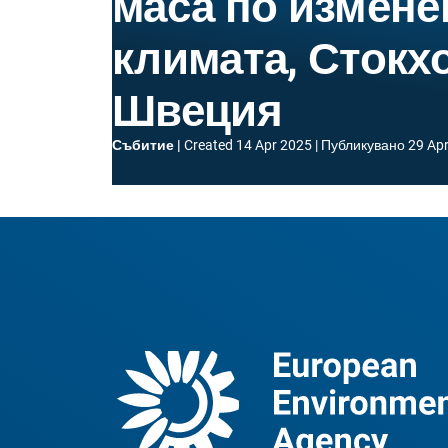
маса по измене
климата, Стокх
Швеция
Събитие
Created
14 Apr 2025
Публикувано
29 Ap