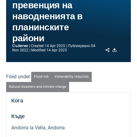
превенция на
наводненията в
планинските
райони
Събитие
Created
14 Apr 2025
Публикувано
04
Share
Download
Nov 2022
Modified
14 Apr 2025
Filed under:
Flood risk
Vulnerability reduction
Natural disasters and climate change
Кога
Къде
Andorra la Vella, Andorra