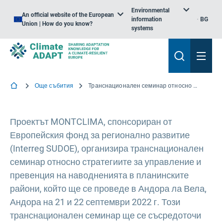
Environmental
An official website of the European
information
BG
Union | How do you know?
systems
Още събития
Транснационален семинар относно стратегиите за управление и превенция на наводненията в планинските райони
Проектът MONTCLIMA, спонсориран от
Европейския фонд за регионално развитие
(Interreg SUDOE), организира транснационален
семинар относно стратегиите за управление и
превенция на наводненията в планинските
райони, който ще се проведе в Андора ла Вела,
Андора на 21 и 22 септември 2022 г. Този
транснационален семинар ще се съсредоточи