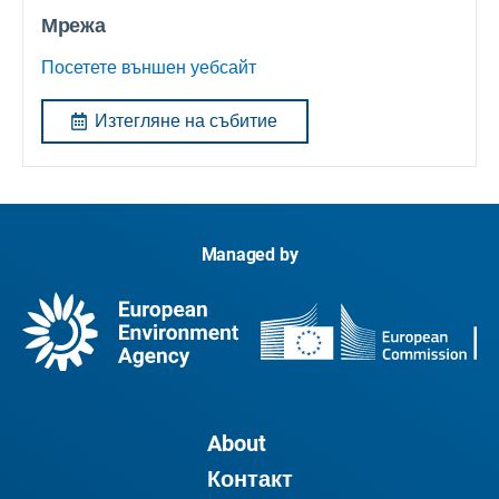
Мрежа
Посетете външен уебсайт
Изтегляне на събитие
Managed by
About
Контакт