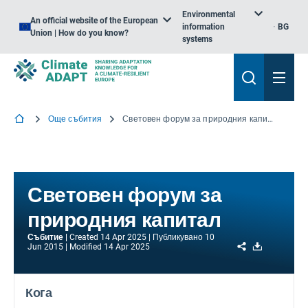
Environmental
An official website of the European
information
BG
Union | How do you know?
systems
Още събития
Световен форум за природния капитал
Световен форум за
природния капитал
Събитие
Created
14 Apr 2025
Публикувано
10
Share
Download
Jun 2015
Modified
14 Apr 2025
Кога