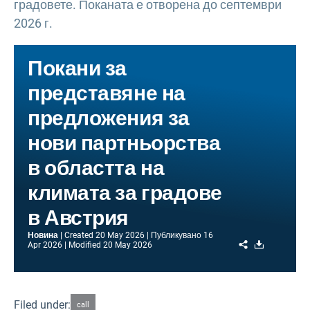
градовете. Поканата е отворена до септември
2026 г.
Покани за
представяне на
предложения за
нови партньорства
в областта на
климата за градове
в Австрия
Новина
Created
20 May 2026
Публикувано
16
Share
Download
Apr 2026
Modified
20 May 2026
Filed under:
call