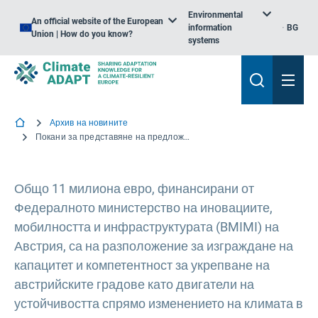
Environmental
An official website of the European
information
BG
Union | How do you know?
systems
Архив на новините
Покани за представяне на предложения за нови партньорства в областта на климата за градове в Австрия
Общо 11 милиона евро, финансирани от
Федералното министерство на иновациите,
мобилността и инфраструктурата (BMIMI) на
Австрия, са на разположение за изграждане на
капацитет и компетентност за укрепване на
австрийските градове като двигатели на
устойчивостта спрямо изменението на климата в