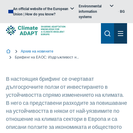
Environmental
An official website of the European
information
BG
Union | How do you know?
systems
Архив на новините
Брифинг на ЕАОС: Издръжливост на климата в селското стопанство, енергетиката и транспорта: колко пари са необходими и какво ще бъде постигнато с тях?
В настоящия брифинг се очертават
дългосрочните ползи от инвестирането в
устойчивостта спрямо изменението на климата.
В него са представени разходите за повишаване
на устойчивостта в някои от най-уязвимите по
отношение на климата сектори в Европа и са
описани ползите за икономиката и обществото