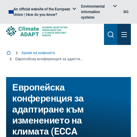
Environmental
An official website of the European
information
BG
Union | How do you know?
systems
Архив на новините
Европейска конференция за адаптиране към изменението на климата (ECCA 2021) — Преглед на събитията
Европейска
конференция за
адаптиране към
изменението на
климата (ECCA