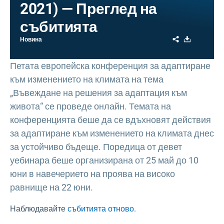
2021) — Преглед на
събитията
Share
Download
Новина
Петата европейска конференция за адаптиране
към изменението на климата на тема
„Въвеждане на решения за адаптация към
живота“ се проведе онлайн. Темата на
конференцията беше да се вдъхновят действия
за адаптиране към изменението на климата днес
за устойчиво бъдеще. Поредица от девет
уебинара беше организирана от 25 май до 10
юни в навечерието на проява на високо
равнище на 22 юни.
Наблюдавайте
събитията отново
.