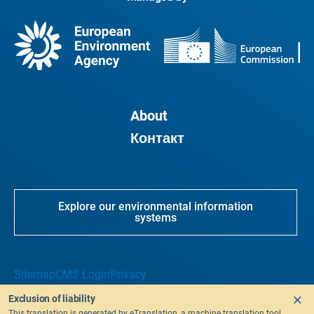
About
Контакт
Explore our environmental information
systems
Sitemap
CMS Login
Privacy
Exclusion of liability
This translation is generated by eTranslation, a machine translation tool