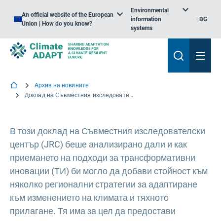
Environmental
An official website of the European
information
BG
Union | How do you know?
systems
Архив на новините
Доклад на Съвместния изследователски център относно трансформативните иновации за адаптиране към изменението на климата
В този доклад на Съвместния изследователски
център (JRC) беше анализирано дали и как
приемането на подходи за трансформативни
иновации (ТИ) би могло да добави стойност към
няколко регионални стратегии за адаптиране
към изменението на климата и тяхното
прилагане. Тя има за цел да предостави