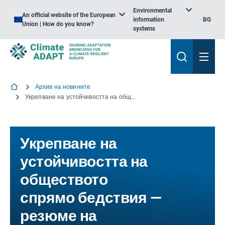
Environmental
An official website of the European
information
BG
Union | How do you know?
systems
Архив на новините
Укрепване на устойчивостта на обществото спрямо бедствия — резюме на политиката от девет проекта на ЕС по „Хоризонт Европа“
Укрепване на
устойчивостта на
обществото
спрямо бедствия —
резюме на