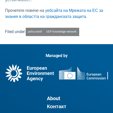
Прочетете повече на
уебсайта на Мрежата на ЕС за
знания в областта на гражданската защита
.
Filed under:
policy brief
UCP knowledge network
Managed by
About
Контакт