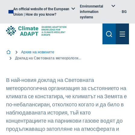
Environmental
An official website of the European
information
BG
Union | How do you know?
systems
Архив на новините
Доклад на Световната метеорологична организация за състоянието на климата: Климатичните промени на Земята все повече излизат от равновесие
В най-новия доклад на Световната
метеорологична организация за състоянието на
климата се констатира, че климатът на Земята е
по-небалансиран, отколкото когато и да било в
наблюдаваната история, тъй като
концентрациите на парникови газове водят до
продължаващо затопляне на атмосферата и